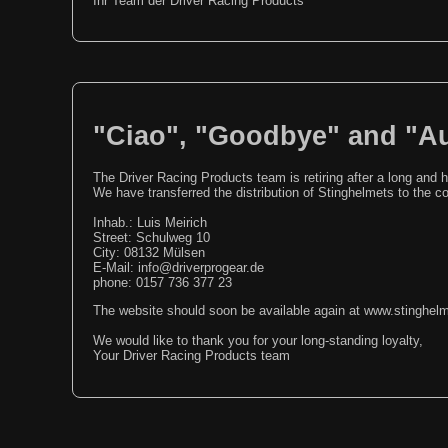
Ihr Team der Driver Racing Products
"Ciao", "Goodbye" and "Au 
The Driver Racing Products team is retiring after a long and 
We have transferred the distribution of Stinghelmets to the
Inhab.: Luis Meirich
Street: Schulweg 10
City: 08132 Mülsen
E-Mail: info@driverprogear.de
phone: 0157 736 377 23
The website should soon be available again at www.stinghelm
We would like to thank you for your long-standing loyalty,
Your Driver Racing Products team