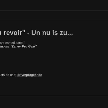
revoir" - Un nu is zu...
hard-earned career
 company
"Driver Pro Gear"
ets.de or at
driverprogear.de